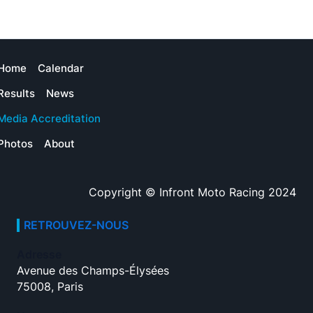
Home
Calendar
Results
News
Media Accreditation
Photos
About
Copyright © Infront Moto Racing 2024
RETROUVEZ-NOUS
Adresse
Avenue des Champs-Élysées
75008, Paris